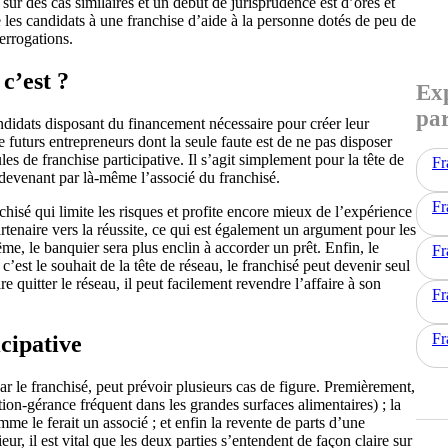
ur des cas similaires et un début de jurisprudence est d’ores et
e les candidats à une franchise d’aide à la personne dotés de peu de
errogations.
c’est ?
Exp
par
ndidats disposant du financement nécessaire pour créer leur
 futurs entrepreneurs dont la seule faute est de ne pas disposer
es de franchise participative. Il s’agit simplement pour la tête de
Fr
, devenant par là-même l’associé du franchisé.
Fr
hisé qui limite les risques et profite encore mieux de l’expérience
artenaire vers la réussite, ce qui est également un argument pour les
me, le banquier sera plus enclin à accorder un prêt. Enfin, le
Fr
i c’est le souhait de la tête de réseau, le franchisé peut devenir seul
re quitter le réseau, il peut facilement revendre l’affaire à son
Fr
Fr
icipative
ar le franchisé, peut prévoir plusieurs cas de figure. Premièrement,
tion-gérance fréquent dans les grandes surfaces alimentaires) ; la
me le ferait un associé ; et enfin la revente de parts d’une
ieur, il est vital que les deux parties s’entendent de façon claire sur