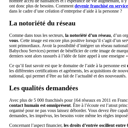
nombre accru de naissances et l’espérance de vie augmentant, il y
ont donc plus de besoins. Comment
devenir franchisé en service
dans le cadre d’une création d’entreprise d’aide à la personne ?
La notoriété du réseau
Comme dans tous les secteurs,
la notoriété d’un réseau
, d’un or
vous
. Cette image est encore plus positive lorsqu’il s’agit d’un ser
sont primordiaux. Avoir la possibilité d’intégrer un réseau natio
Babychou Services) permet de bénéficier de cette image de marque. 
derniers sont alors rassurés à l’idée de faire appel à une enseigne 
Ce qu’il faut savoir est que le domaine de l’aide à la personne est
les différentes certifications et agréments, les acquisitions de nouv
national, qui permet d’être au fait de l’actualité et des nouveautés.
Les qualités demandées
Avec plus de 5 000 franchisés pour 164 réseaux en 2011 en France, 
contact humain est omniprésent
. Être à l’écoute est l’atout pri
organisé pour ne pas vous laissez déborder. Vous devez être capable 
demandes, les imprévus, les besoins voire même les règles imposée
Concernant l’aspect financier,
les droits d’entrée oscillent entre