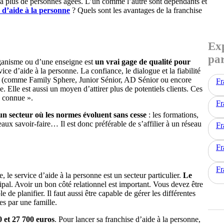
 a plus de personnes âgées. L’un comme l’autre sont dépendants et
 d’aide à la personne
? Quels sont les avantages de la franchise
Exp
par
ganisme ou d’une enseigne est
un vrai gage de qualité pour
vice d’aide à la personne. La confiance, le dialogue et la fiabilité
nal (comme Family Sphere, Junior Sénior, AD Sénior ou encore
Fr
Elle est aussi un moyen d’attirer plus de potentiels clients. Ces
« connue ».
Fr
un secteur où les normes évoluent sans cesse
: les formations,
eaux savoir-faire… Il est donc préférable de s’affilier à un réseau
Fr
Fr
Fr
le service d’aide à la personne est un secteur particulier.
Le
ncipal. Avoir un bon côté relationnel est important. Vous devez être
de planifier. Il faut aussi être capable de gérer les différentes
s par une famille.
 0 et 27 700 euros
. Pour lancer sa franchise d’aide à la personne,