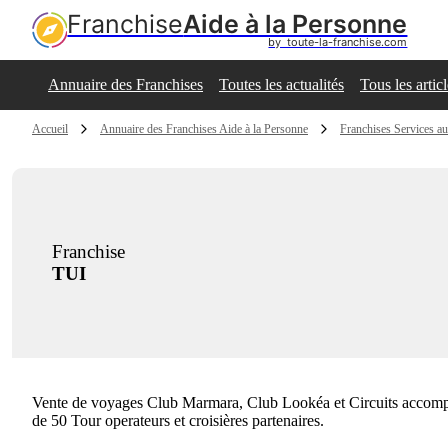
Franchise
Aide à la Personne
by  toute-la-franchise.com
Annuaire des Franchises
Toutes les actualités
Tous les artic
Accueil
Annuaire des Franchises Aide à la Personne
Franchises Services aux
Franchise
TUI
Vente de voyages Club Marmara, Club Lookéa et Circuits accompagné
de 50 Tour operateurs et croisières partenaires.