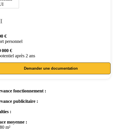
I
00 €
rt personnel
0 000 €
otentiel après 2 ans
Demander une documentation
vance fonctionnement :
vance publicitaire :
lties :
ace moyenne :
 80 m²