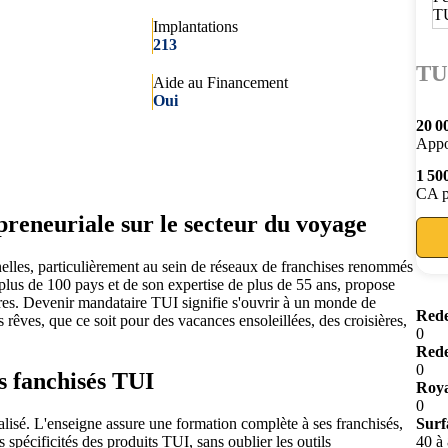
Implantations
213
TU
Aide au Financement
Oui
20 0
Appo
1 50
CA p
reneuriale sur le secteur du voyage
nelles, particulièrement au sein de réseaux de franchises renommés
lus de 100 pays et de son expertise de plus de 55 ans, propose
fres. Devenir mandataire TUI signifie s'ouvrir à un monde de
Rede
 rêves, que ce soit pour des vacances ensoleillées, des croisières,
0
.
Rede
0
 fanchisés TUI
Roya
0
nalisé. L'enseigne assure une formation complète à ses franchisés,
Surf
 spécificités des produits TUI, sans oublier les outils
40 à